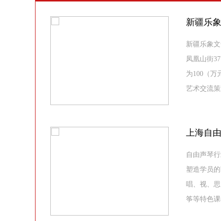
新疆乐
新疆乐象文
凤凰山街3
为100（
艺术交流策
上海自
自由声琴行
塑造学员的
唱、视、思
筝等特色课程