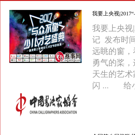
我要上央视|201
我要上央视|
记 发布时间：
远眺的窗，
勇气的桨，
天生的艺术
闪 ... 