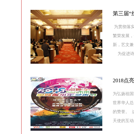
第三届“
为贯彻落实
繁荣发展，
新，艺文兼
为促进诗书
2018
为弘扬祖国
世界华人总
的赞誉。 
天使的互动