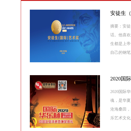
安徒生
摘要：安徒
话。他喜欢
生都是上帝
自己的钢笔
2020国
2020国
魂，是华夏
沧海桑田，
乐艺术文化