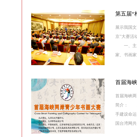
第五届“
展示我国文
京”大赛活
一、主办
家、书画家、
首届海
首届海峡两岸
简介： 为
手建设命运
国台湾网共同